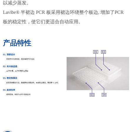
以减少蒸发。
Lavibe® 半裙边 PCR 板采用裙边环绕整个板边, 增加了PCR
板的稳定性，使它们更适合自动应用。
产品特性