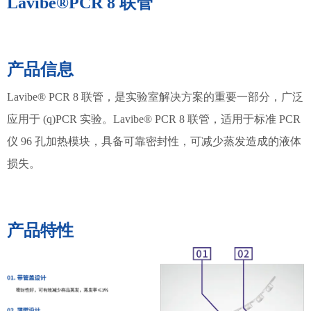
Lavibe®PCR 8 联管
产品信息
Lavibe® PCR 8 联管，是实验室解决方案的重要一部分，广泛
应用于 (q)PCR 实验。Lavibe® PCR 8 联管，适用于标准 PCR
仪 96 孔加热模块，具备可靠密封性，可减少蒸发造成的液体
损失。
产品特性